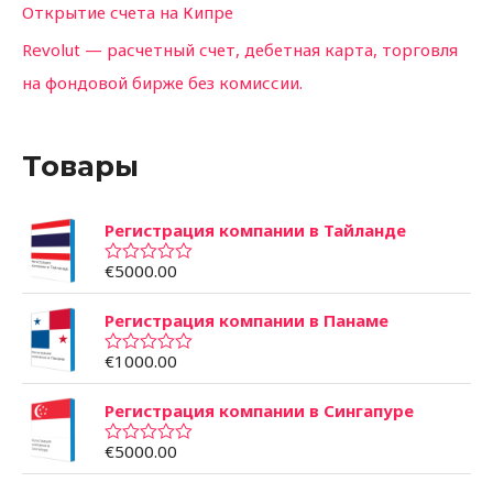
Открытие счета на Кипре
Revolut — расчетный счет, дебетная карта, торговля
на фондовой бирже без комиссии.
Товары
Регистрация компании в Тайланде
€
5000.00
О
ц
е
Регистрация компании в Панаме
н
к
а
€
1000.00
О
0
ц
и
е
з
Регистрация компании в Сингапуре
н
5
к
а
€
5000.00
О
0
ц
и
е